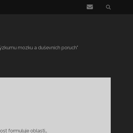
email
 výzkumu mozku a duševních poruch"
st formuluje oblasti…