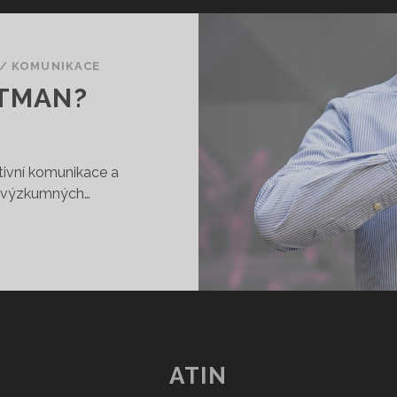
/
KOMUNIKACE
ITMAN?
ktivní komunikace a
vě výzkumných…
TIN:
DO
E
ITMAN?
ATIN