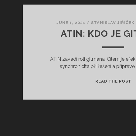
JUNE 1, 2021
/
STANISLAV JIŘÍČEK
ATIN: KDO JE G
ATiN zavádí roli gitmana, Cílem je efe
synchronicita při řešení a přípra
A
READ THE POST
K
J
G