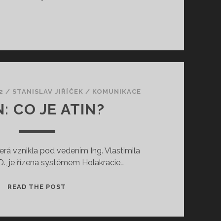
2
/
STANISLAV JIŘÍČEK
/
KOMUNIKACE
N: CO JE ATIN?
terá vznikla pod vedením Ing. Vlastimila
D., je řízena systémem Holakracie…
ATIN:
READ THE POST
CO
JE