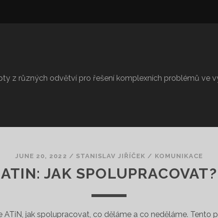
epty z různých odvětví pro řešení komplexních problémů ve
JUNE 20, 2022
/
STANISLAV JIŘÍČEK
/
KOMUNIKACE
ATIN: JAK SPOLUPRACOVAT?
 ATiN, jak spolupracovat, co děláme a co neděláme. Tento po