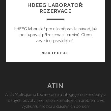
HDEEG LABORATOŘ:
REZERVACE
hdEEG laboratoř pro nás připravila návod, jak
postupovat při rezervaci termínů. Cílem
zavedení pravidel při…
HDEEG
READ THE POST
LABORATOŘ:
REZERVACE
ATIN
ATiN "Aplikujeme technologie a integrujeme koncepty z
různých odvětví pro řešení komplexních problémů ve
výzkumu mozku a duševních poruch"