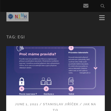
email
TAG:
EGI
JUNE 1, 2021
/
STANISLAV JIŘÍČEK
/
JAK NA
TO